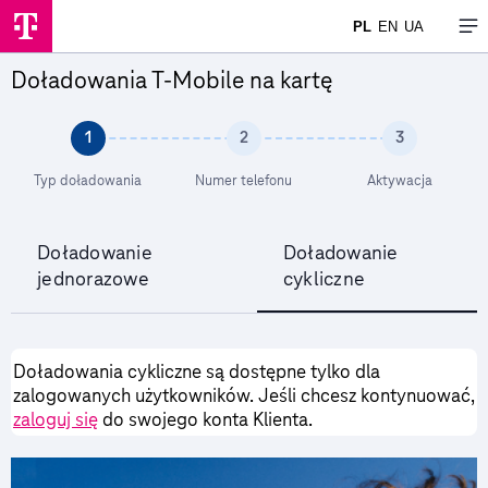
PL
EN
UA
Doładowania T-Mobile na kartę
Krok
Krok
Krok
1
2
3
aktualny krok
aktualny krok
aktualny
Typ doładowania
Numer telefonu
Aktywacja
Doładowanie
Doładowanie
jednorazowe
cykliczne
Doładowania cykliczne są dostępne tylko dla
zalogowanych użytkowników. Jeśli chcesz kontynuować,
zaloguj się
do swojego konta Klienta.
Slajd 1 z 4
S